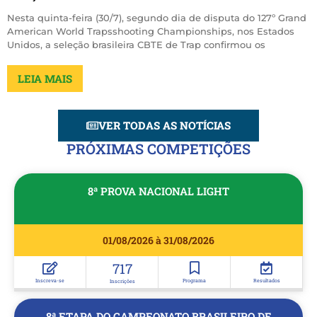
Nesta quinta-feira (30/7), segundo dia de disputa do 127º Grand
American World Trapsshooting Championships, nos Estados
Unidos, a seleção brasileira CBTE de Trap confirmou os
LEIA MAIS
VER TODAS AS NOTÍCIAS
PRÓXIMAS COMPETIÇÕES
8ª PROVA NACIONAL LIGHT
01/08/2026 à 31/08/2026
717
Inscreva-se
Programa
Resultados
Inscrições
8ª ETAPA DO CAMPEONATO BRASILEIRO DE