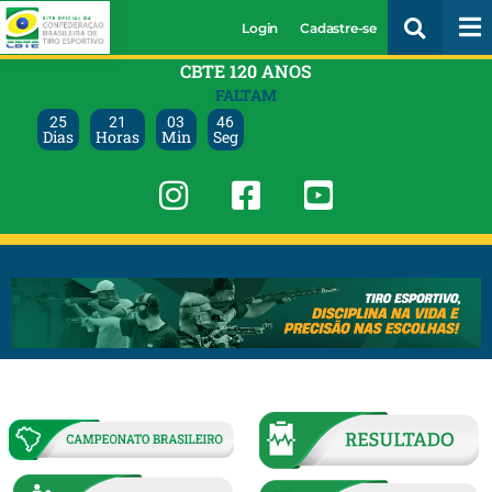
Login
Cadastre-se
CBTE 120 ANOS
FALTAM
25
21
03
45
Dias
Horas
Min
Seg