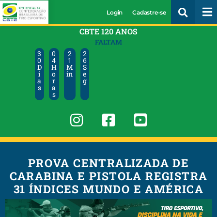
Login
Cadastre-se
CBTE 120 ANOS
FALTAM
3
0
2
2
0
4
1
5
D
H
M
S
i
o
in
e
a
r
g
s
a
s
PROVA CENTRALIZADA DE
CARABINA E PISTOLA REGISTRA
31 ÍNDICES MUNDO E AMÉRICA