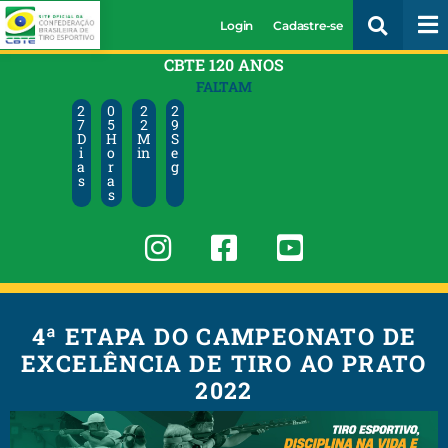
Login
Cadastre-se
CBTE 120 ANOS
FALTAM
2
0
2
2
7
5
2
8
D
H
M
S
i
o
in
e
a
r
g
s
a
s
4ª ETAPA DO CAMPEONATO DE
EXCELÊNCIA DE TIRO AO PRATO
2022