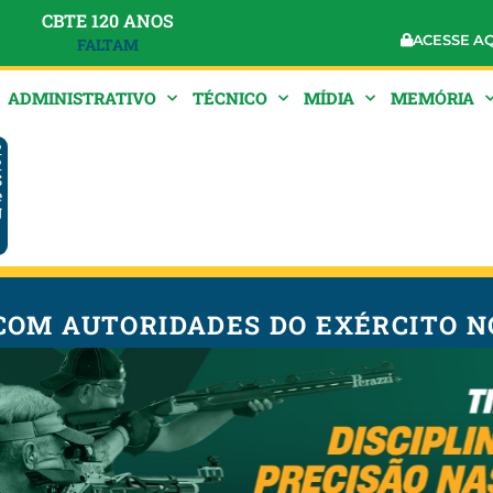
CBTE 120 ANOS
ACESSE A
FALTAM
ADMINISTRATIVO
TÉCNICO
MÍDIA
MEMÓRIA
2
1
S
e
g
COM AUTORIDADES DO EXÉRCITO NO