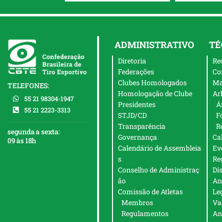
ADMINISTRATIVO
TÉ
Diretoria
Re
Federações
Co
Clubes Homologados
Ma
TELEFONES:
Homologação de Clube
Ar
55 21 98304-1947
Presidentes
Á
55 21 2223-3313
STJD/CD
F
Transparência
R
segunda a sexta:
Governança
Ca
09 às 18h
Calendário de Assembleia
Ev
s
Re
Conselho de Administraç
Di
ão
An
Comissão de Atletas
Le
Membros
Va
Regulamentos
An