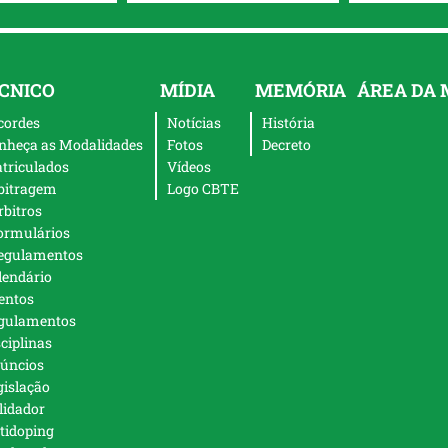
CNICO
MÍDIA
MEMÓRIA
ÁREA DA
cordes
Notícias
História
nheça as Modalidades
Fotos
Decreto
triculados
Vídeos
bitragem
Logo CBTE
rbitros
ormulários
egulamentos
lendário
entos
gulamentos
sciplinas
úncios
gislação
lidador
tidoping