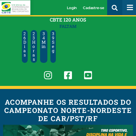
Login
Cadastre-se
CBTE 120 ANOS
FALTAM
2
2
3
3
6
3
4
9
D
H
M
S
i
o
in
e
a
r
g
s
a
s
ACOMPANHE OS RESULTADOS DO
CAMPEONATO NORTE-NORDESTE
DE CAR/PST/RF