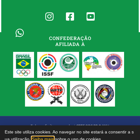
CONFEDERAÇÃO
AFILIADA À
Todos os direitos reservados à
CBTE.ORG.BR
© 2026
Este site utiliza cookies. Ao navegar no site estará a consentir a s
ua utilização.
Saiba mais
sobre o uso de cookies.