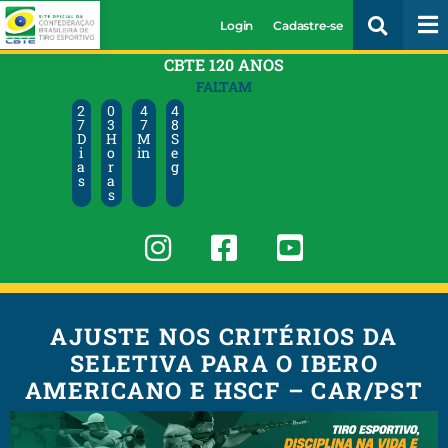
Login
Cadastre-se
CBTE 120 ANOS
FALTAM
2
0
4
4
7
3
7
7
D
H
M
S
i
o
in
e
a
r
g
s
a
s
AJUSTE NOS CRITÉRIOS DA
SELETIVA PARA O IBERO
AMERICANO E HSCF – CAR/PST