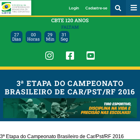
Login
Cadastre-se
CBTE 120 ANOS
FALTAM
27
00
29
31
Dias
Horas
Min
Seg
3ª ETAPA DO CAMPEONATO
BRASILEIRO DE CAR/PST/RF 2016
3ª Etapa do Campeonato Brasileiro de Car/Pst/RF 2016