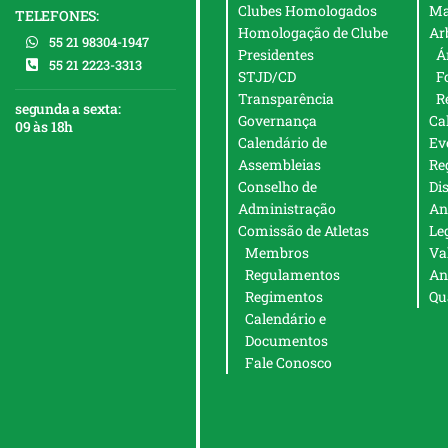
Clubes Homologados
Ma
TELEFONES:
Homologação de Clube
Ar
55 21 98304-1947
Presidentes
Á
55 21 2223-3313
STJD/CD
F
Transparência
R
segunda a sexta:
Governança
Ca
09 às 18h
Calendário de
Ev
Assembleias
Re
Conselho de
Di
Administração
An
Comissão de Atletas
Le
Membros
Va
Regulamentos
An
Regimentos
Qu
Calendário e
Documentos
Fale Conosco