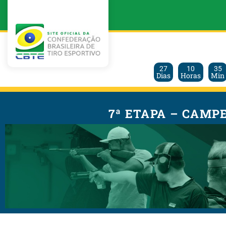
27
10
35
Dias
Horas
Min
7ª ETAPA – CAMP