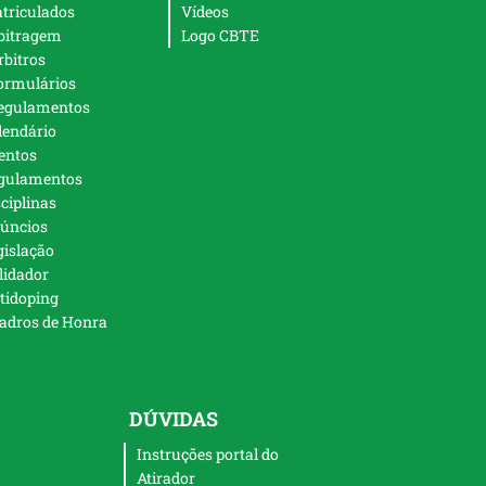
triculados
Vídeos
bitragem
Logo CBTE
rbitros
ormulários
egulamentos
lendário
entos
gulamentos
sciplinas
úncios
gislação
lidador
tidoping
adros de Honra
DÚVIDAS
Instruções portal do
Atirador