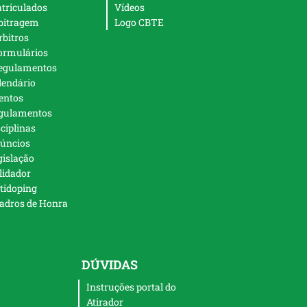
triculados
Vídeos
bitragem
Logo CBTE
rbitros
ormulários
egulamentos
lendário
entos
gulamentos
sciplinas
úncios
gislação
lidador
tidoping
adros de Honra
DÚVIDAS
Instruções portal do
Atirador