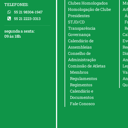
Clubes Homologados
Ma
TELEFONES:
Homologação de Clube
Ar
55 21 98304-1947
Presidentes
Á
55 21 2223-3313
STJD/CD
F
Transparência
R
segunda a sexta:
Governança
Ca
09 às 18h
Calendário de
Ev
Assembleias
Re
Conselho de
Di
Administração
An
Comissão de Atletas
Le
Membros
Va
Regulamentos
An
Regimentos
Qu
Calendário e
Documentos
Fale Conosco