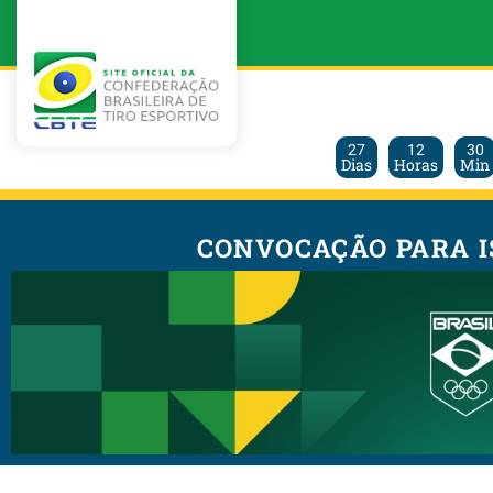
27
12
30
Dias
Horas
Min
CONVOCAÇÃO PARA I