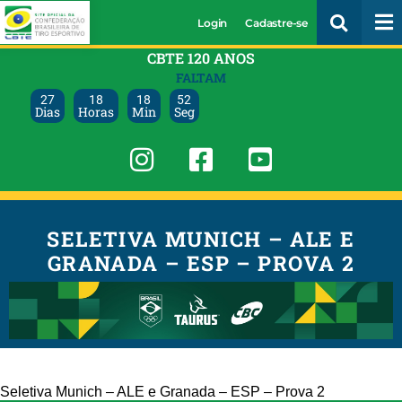
Login
Cadastre-se
CBTE 120 ANOS
FALTAM
27
18
18
52
Dias
Horas
Min
Seg
SELETIVA MUNICH – ALE E
GRANADA – ESP – PROVA 2
Seletiva Munich – ALE e Granada – ESP – Prova 2