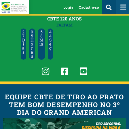
Login
Cadastre-se
CBTE 120 ANOS
FALTAM
2
0
5
4
7
5
8
4
D
H
M
S
i
o
in
e
a
r
g
s
a
s
EQUIPE CBTE DE TIRO AO PRATO
TEM BOM DESEMPENHO NO 3º
DIA DO GRAND AMERICAN