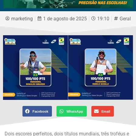
marketing
1 de agosto de 2025
19:10
Geral
Facebook
WhatsApp
Email
Dois escores perfeitos, dois títulos mundiais, três troféus e