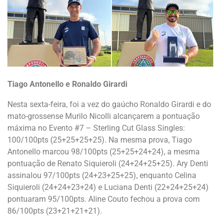
Tiago Antonello e Ronaldo Girardi
Nesta sexta-feira, foi a vez do gaúcho Ronaldo Girardi e do
mato-grossense Murilo Nicolli alcançarem a pontuação
máxima no Evento #7 – Sterling Cut Glass Singles:
100/100pts (25+25+25+25). Na mesma prova, Tiago
Antonello marcou 98/100pts (25+25+24+24), a mesma
pontuação de Renato Siquieroli (24+24+25+25). Ary Denti
assinalou 97/100pts (24+23+25+25), enquanto Celina
Siquieroli (24+24+23+24) e Luciana Denti (22+24+25+24)
pontuaram 95/100pts. Aline Couto fechou a prova com
86/100pts (23+21+21+21).