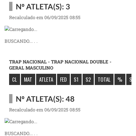
Nº ATLETA(S): 3
Recalculado em 06/09/2025 08:55
BUSCANDO... . .
TRAP NACIONAL - TRAP NACIONAL DOUBLE -
GERAL MASCULINO
CL
MAT
ATLETA
FED
S1
S2
TOTAL
%
SÚ
Nº ATLETA(S): 48
Recalculado em 06/09/2025 08:55
BUSCANDO... . .