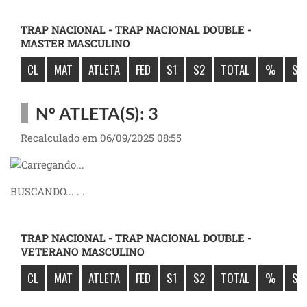
TRAP NACIONAL - TRAP NACIONAL DOUBLE -
MASTER MASCULINO
CL
MAT
ATLETA
FED
S1
S2
TOTAL
%
SÚ
Nº ATLETA(S): 3
Recalculado em 06/09/2025 08:55
BUSCANDO... . .
TRAP NACIONAL - TRAP NACIONAL DOUBLE -
VETERANO MASCULINO
CL
MAT
ATLETA
FED
S1
S2
TOTAL
%
SÚ