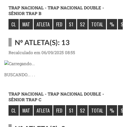
TRAP NACIONAL - TRAP NACIONAL DOUBLE -
SÊNIOR TRAP B
CL
MAT
ATLETA
FED
S1
S2
TOTAL
%
SÚ
Nº ATLETA(S): 13
Recalculado em 06/09/2025 08:55
BUSCANDO... . .
TRAP NACIONAL - TRAP NACIONAL DOUBLE -
SÊNIOR TRAP C
CL
MAT
ATLETA
FED
S1
S2
TOTAL
%
SÚ