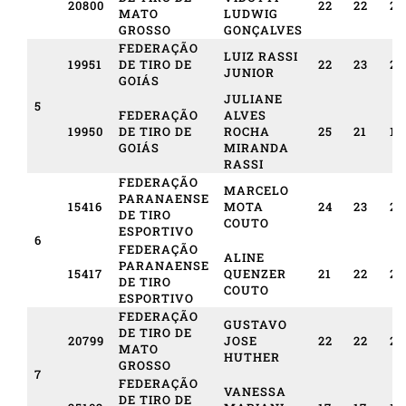
20800
22
22
21
MATO
LUDWIG
GROSSO
GONÇALVES
FEDERAÇÃO
LUIZ RASSI
19951
DE TIRO DE
22
23
24
JUNIOR
GOIÁS
JULIANE
5
FEDERAÇÃO
ALVES
19950
DE TIRO DE
ROCHA
25
21
17
GOIÁS
MIRANDA
RASSI
FEDERAÇÃO
MARCELO
PARANAENSE
15416
MOTA
24
23
20
DE TIRO
COUTO
ESPORTIVO
6
FEDERAÇÃO
ALINE
PARANAENSE
15417
QUENZER
21
22
21
DE TIRO
COUTO
ESPORTIVO
FEDERAÇÃO
GUSTAVO
DE TIRO DE
20799
JOSE
22
22
20
MATO
HUTHER
GROSSO
7
FEDERAÇÃO
VANESSA
DE TIRO DE