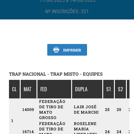
11/06/2025 à 14/06/2025
Nº INSCRIÇÕES: 321
IMPRIMIR
TRAP NACIONAL - TRAP MISTO - EQUIPES
CL
MAT
FED
DUPLA
S1
S2
S
FEDERAÇÃO
DE TIRO DE
LAIR JOSÉ
14009
25
25
24
MATO
DE MARCHI
GROSSO
1
FEDERAÇÃO
ROSELENE
DE TIRO DE
MARIA
16714
24
24
23