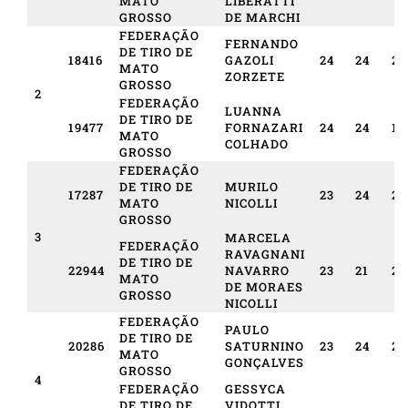
MATO
LIBERATTI
GROSSO
DE MARCHI
FEDERAÇÃO
FERNANDO
DE TIRO DE
18416
GAZOLI
24
24
24
MATO
ZORZETE
GROSSO
2
FEDERAÇÃO
LUANNA
DE TIRO DE
19477
FORNAZARI
24
24
19
MATO
COLHADO
GROSSO
FEDERAÇÃO
DE TIRO DE
MURILO
17287
23
24
23
MATO
NICOLLI
GROSSO
3
MARCELA
FEDERAÇÃO
RAVAGNANI
DE TIRO DE
22944
NAVARRO
23
21
23
MATO
DE MORAES
GROSSO
NICOLLI
FEDERAÇÃO
PAULO
DE TIRO DE
20286
SATURNINO
23
24
25
MATO
GONÇALVES
GROSSO
4
FEDERAÇÃO
GESSYCA
DE TIRO DE
VIDOTTI