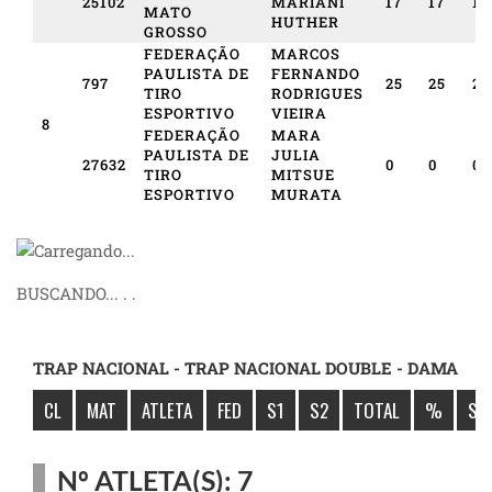
25102
MARIANI
17
17
14
MATO
HUTHER
GROSSO
FEDERAÇÃO
MARCOS
PAULISTA DE
FERNANDO
797
25
25
23
TIRO
RODRIGUES
ESPORTIVO
VIEIRA
8
FEDERAÇÃO
MARA
PAULISTA DE
JULIA
27632
0
0
0
TIRO
MITSUE
ESPORTIVO
MURATA
BUSCANDO... . .
TRAP NACIONAL - TRAP NACIONAL DOUBLE - DAMA
CL
MAT
ATLETA
FED
S1
S2
TOTAL
%
SÚ
Nº ATLETA(S): 7