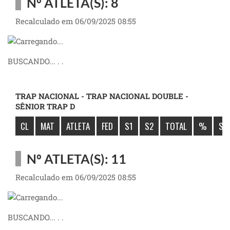
Nº ATLETA(S): 8
Recalculado em 06/09/2025 08:55
BUSCANDO... . .
TRAP NACIONAL - TRAP NACIONAL DOUBLE -
SÊNIOR TRAP D
CL
MAT
ATLETA
FED
S1
S2
TOTAL
%
SÚ
Nº ATLETA(S): 11
Recalculado em 06/09/2025 08:55
BUSCANDO... . .