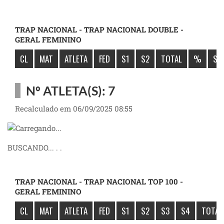
TRAP NACIONAL - TRAP NACIONAL DOUBLE -
GERAL FEMININO
CL
MAT
ATLETA
FED
S1
S2
TOTAL
%
SÚ
Nº ATLETA(S): 7
Recalculado em 06/09/2025 08:55
BUSCANDO... . .
TRAP NACIONAL - TRAP NACIONAL TOP 100 -
GERAL FEMININO
CL
MAT
ATLETA
FED
S1
S2
S3
S4
TOTAL