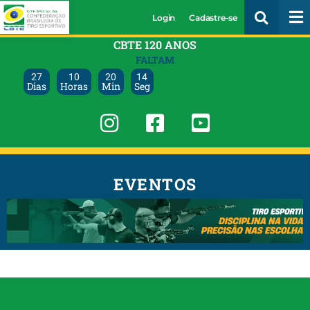
Login
Cadastre-se
CBTE 120 ANOS
FALTAM
27
10
20
13
Dias
Horas
Min
Seg
EVENTOS