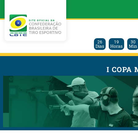
26
19
30
Dias
Horas
Min
I COPA