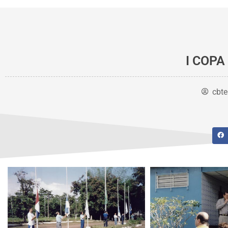
I COP
cbte