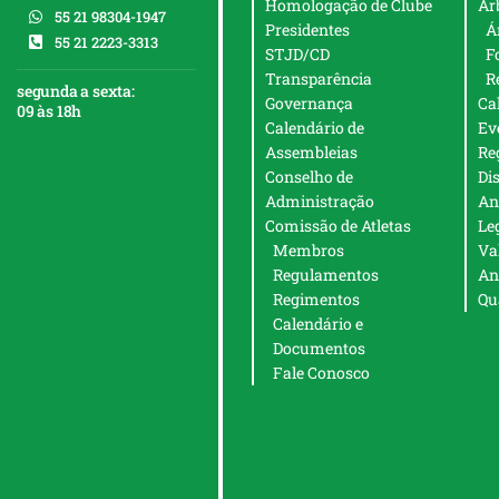
Homologação de Clube
Ar
55 21 98304-1947
Presidentes
Á
55 21 2223-3313
STJD/CD
F
Transparência
R
segunda a sexta:
Governança
Ca
09 às 18h
Calendário de
Ev
Assembleias
Re
Conselho de
Di
Administração
An
Comissão de Atletas
Le
Membros
Va
Regulamentos
An
Regimentos
Qu
Calendário e
Documentos
Fale Conosco