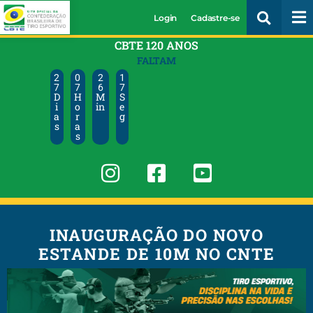
Login
Cadastre-se
CBTE 120 ANOS
FALTAM
2
0
2
1
7
7
6
7
D
H
M
S
i
o
in
e
a
r
g
s
a
s
INAUGURAÇÃO DO NOVO
ESTANDE DE 10M NO CNTE