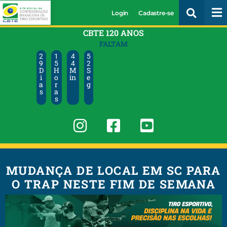
Login
Cadastre-se
CBTE 120 ANOS
FALTAM
2
1
4
5
9
5
4
1
D
H
M
S
i
o
in
e
a
r
g
s
a
s
MUDANÇA DE LOCAL EM SC PARA
O TRAP NESTE FIM DE SEMANA