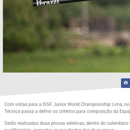
Com vistas para a ISSF Junior World Championship Lima, no P
Técnica passa a definir os critérios para composição da Equ
Serão realizadas duas provas seletivas, dentro do calendári