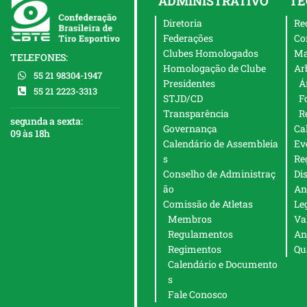
ADMINISTRATIVO
TÉ
Diretoria
Re
Federações
Co
Clubes Homologados
Ma
TELEFONES:
Homologação de Clube
Ar
55 21 98304-1947
Presidentes
Á
55 21 2223-3313
STJD/CD
F
Transparência
R
segunda a sexta:
Governança
Ca
09 às 18h
Calendário de Assembleia
Ev
s
Re
Conselho de Administraç
Di
ão
An
Comissão de Atletas
Le
Membros
Va
Regulamentos
An
Regimentos
Qu
Calendário e Documento
s
Fale Conosco