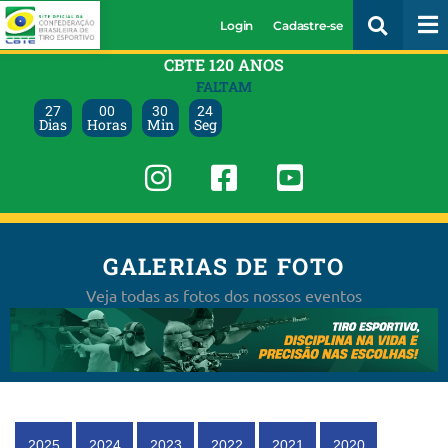
Login
Cadastre-se
CBTE 120 ANOS
FALTAM
27
00
30
22
Dias
Horas
Min
Seg
GALERIAS DE FOTO
Veja todas as fotos dos nossos eventos
2025
2024
2023
2022
2021
2020